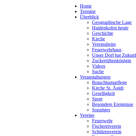
Home
Termine
Überblick
Geographische Lage
Haidenkofen heute
Geschichte
Kirche
Vereinsheim
Feuerwehrhaus
Unser Dorf hat Zukunf
Zuckerrübenkönigin
Videos
Suche
Veranstaltungen
Brauchtumspflege
Kirche St. Ägidi
Geselligkeit
Sport
Besondere Ereignisse
Sonstiges
Vereine
Feuerwehr
Fischereiverein
Schützenverein