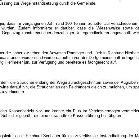
hussung zur Wegeinstandsetzung durch die Gemeinde.
ger, dass im vergangenen Jahr rund 100 Tonnen Schotter auf verschiedenen
wurden. Zudem informierte er darüber, dass die Wiesenwalze sowie de
m Gegenzug konnte ein neuer dreizahniger Untergrundlockerer angeschafft we
 über die Laber zwischen den Anwesen Rominger und Lück in Richtung Hierh
beanstandet worden und wurde daraufhin von der Dorfgemeinschaft in Eigenre
ig Hierlmeier jun. zur Verfügung und bereitete es fachgerecht auf.
rdem die Sträucher entlang der Wege zurückgeschnitten sowie der Augraben
irte darauf hin, die Sträucher an den Feldrändern gleich zu mulchen, um sp
u verhindern.
te den Kassenbericht vor und konnte ein Plus im Vereinsvermögen vermeld
Schindler geprüft, die eine einwandfreie Kassenführung bestätigten.
leiters galt Reinhard Seebauer für die zuverlässige Instandhaltung der 