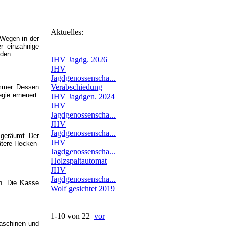
Aktuelles:
 Wegen in der
r einzahnige
rden.
JHV Jagdg. 2026
JHV
Jagdgenossenscha...
Verabschiedung
ammer. Dessen
gie erneuert.
JHV Jagdgen. 2024
JHV
Jagdgenossenscha...
JHV
Jagdgenossenscha...
 geräumt.
Der
JHV
ätere Hecken-
Jagdgenossenscha...
Holzspaltautomat
JHV
Jagdgenossenscha...
en. Die Kasse
Wolf gesichtet 2019
1-10 von 22
vor
Maschinen und