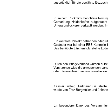
ausdrücklich für die gewährte Bezusc
In seinem Rückblick berichtete Romin
Gemarkung Haidenkofen aufgebracht 
Untergrundlockerer verkauft wurden. I
Ein weiteres Projekt betraf den Steg
Geländer war bei einer EBB-Kontrolle 
Das benötigte Lärchenholz stellte Ludw
Durch den Pflegeverband wurden auße
Vorsitzende wies die anwesenden Landw
oder Baumaufwüchse von vorneherein z
Kassier Ludwig Hierlmeier jun. stell
wurde von Fritz Bergmüller und Johann 
Ein besonderer Dank des Versammlungs