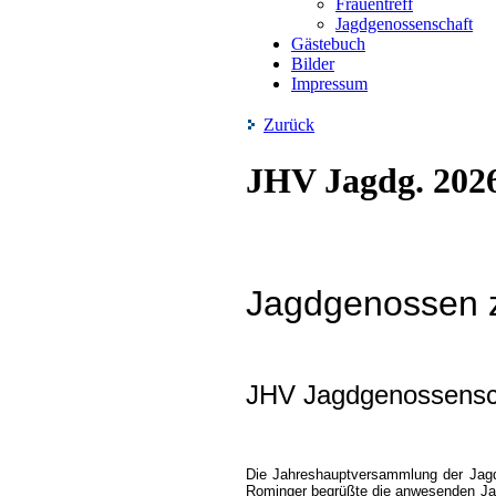
Frauentreff
Jagdgenossenschaft
Gästebuch
Bilder
Impressum
Zurück
JHV Jagdg. 202
Jagdgenossen z
JHV Jagdgenossensc
Die Jahreshauptversammlung der Jagd
Rominger begrüßte die anwesenden Jag