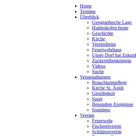
Home
Termine
Überblick
Geographische Lage
Haidenkofen heute
Geschichte
Kirche
Vereinsheim
Feuerwehrhaus
Unser Dorf hat Zukunf
Zuckerrübenkönigin
Videos
Suche
Veranstaltungen
Brauchtumspflege
Kirche St. Ägidi
Geselligkeit
Sport
Besondere Ereignisse
Sonstiges
Vereine
Feuerwehr
Fischereiverein
Schützenverein