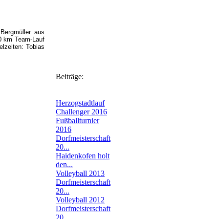
 Bergmüller aus
40 km Team-Lauf
lzeiten: Tobias
Beiträge:
Herzogstadtlauf
Challenger 2016
Fußballturnier
2016
Dorfmeisterschaft
20...
Haidenkofen holt
den...
Volleyball 2013
Dorfmeisterschaft
20...
Volleyball 2012
Dorfmeisterschaft
20...