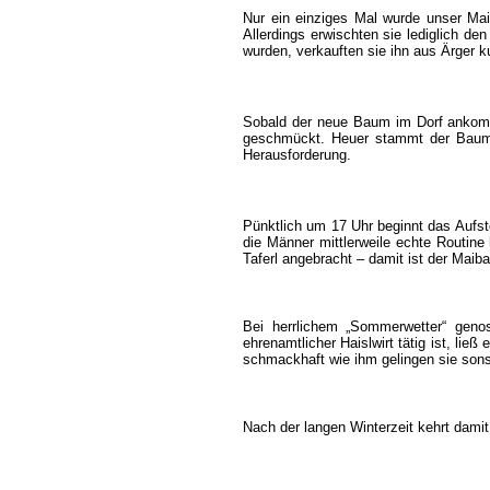
Nur ein einziges Mal wurde unser Mai
Allerdings erwischten sie lediglich de
wurden, verkauften sie ihn aus Ärger 
Sobald der neue Baum im Dorf ankommt,
geschmückt. Heuer stammt der Baum 
Herausforderung.
Pünktlich um 17 Uhr beginnt das Aufs
die Männer mittlerweile echte Routin
Taferl angebracht – damit ist der Maib
Bei herrlichem „Sommerwetter“ gen
ehrenamtlicher Haislwirt tätig ist, lie
schmackhaft wie ihm gelingen sie son
Nach der langen Winterzeit kehrt damit