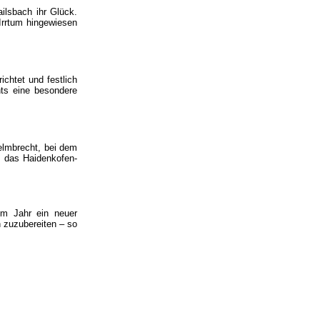
ilsbach ihr Glück.
 Irrtum hingewiesen
chtet und festlich
ts eine besondere
elmbrecht, bei dem
s das Haidenkofen-
em Jahr ein neuer
n zuzubereiten – so