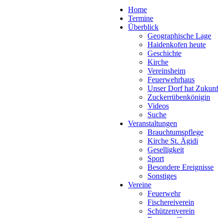
Home
Termine
Überblick
Geographische Lage
Haidenkofen heute
Geschichte
Kirche
Vereinsheim
Feuerwehrhaus
Unser Dorf hat Zukunf
Zuckerrübenkönigin
Videos
Suche
Veranstaltungen
Brauchtumspflege
Kirche St. Ägidi
Geselligkeit
Sport
Besondere Ereignisse
Sonstiges
Vereine
Feuerwehr
Fischereiverein
Schützenverein