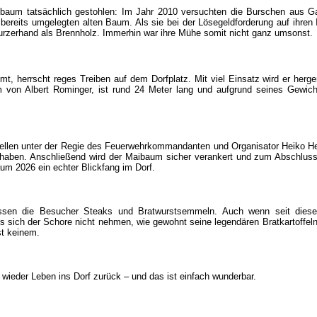
baum tatsächlich gestohlen: Im Jahr 2010 versuchten die Burschen aus Ga
n bereits umgelegten alten Baum. Als sie bei der Lösegeldforderung auf ihren
kurzerhand als Brennholz. Immerhin war ihre Mühe somit nicht ganz umsonst.
 herrscht reges Treiben auf dem Dorfplatz. Mit viel Einsatz wird er hergeri
von Albert Rominger, ist rund 24 Meter lang und aufgrund seines Gewich
tellen unter der Regie des Feuerwehrkommandanten und Organisator Heiko H
e haben. Anschließend wird der Maibaum sicher verankert und zum Abschlus
aum 2026 ein echter Blickfang im Dorf.
ossen die Besucher Steaks und Bratwurstsemmeln. Auch wenn seit dies
ß es sich der Schore nicht nehmen, wie gewohnt seine legendären Bratkartoffel
st keinem.
 wieder Leben ins Dorf zurück – und das ist einfach wunderbar.