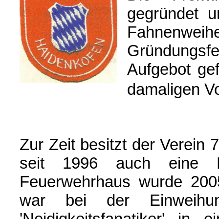
gegründet u
Fahnenwei
Gründungsf
Aufgebot gef
damaligen Vo
Z
ur Zeit besitzt der Verein 
seit 1996 auch eine 
Feuerwehrhaus wurde 2005
war bei der Einweihun
'Ne
idigkeitsfanatiker' in