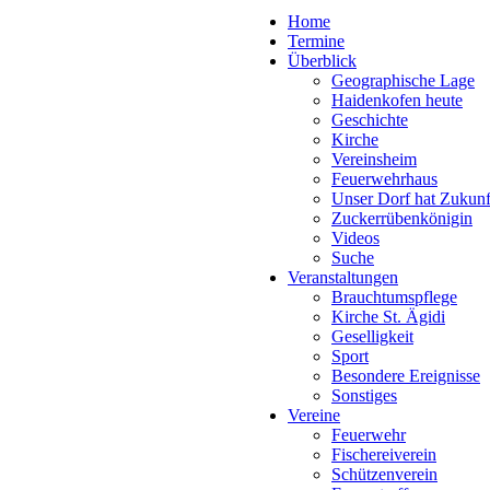
Home
Termine
Überblick
Geographische Lage
Haidenkofen heute
Geschichte
Kirche
Vereinsheim
Feuerwehrhaus
Unser Dorf hat Zukunf
Zuckerrübenkönigin
Videos
Suche
Veranstaltungen
Brauchtumspflege
Kirche St. Ägidi
Geselligkeit
Sport
Besondere Ereignisse
Sonstiges
Vereine
Feuerwehr
Fischereiverein
Schützenverein