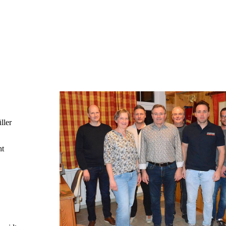
ller
ht