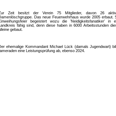
Z
ur Zeit besitzt der Verein 75 Mitglieder, davon 26 akt
Damenlöschgruppe. Das neue Feuerwehrhaus wurde 2005 erbaut. Se
Einweihungsfeier begeistert wozu die 'Ne
idigkeitsfanatiker' i
Landkreis fähig sind, denn diese haben in 6000 Arbeitsstunden 
alleine gebaut.
Der ehemalige Kommandant Michael Lück (damals Jugendwart) bil
ameraden eine Leistungsprüfung ab, ebenso 2024.