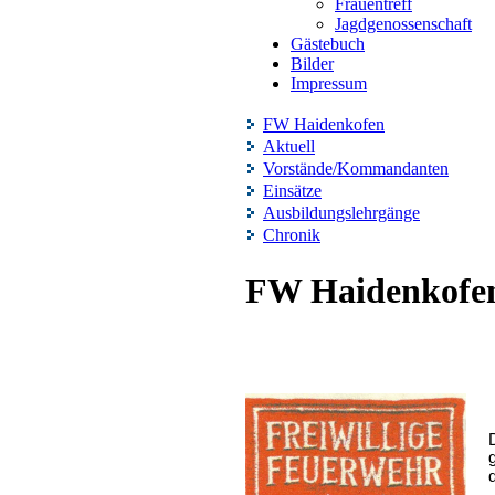
Frauentreff
Jagdgenossenschaft
Gästebuch
Bilder
Impressum
FW Haidenkofen
Aktuell
Vorstände/Kommandanten
Einsätze
Ausbildungslehrgänge
Chronik
FW Haidenkofe