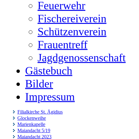
Feuerwehr
Fischereiverein
Schützenverein
Frauentreff
Jagdgenossenschaft
Gästebuch
Bilder
Impressum
Filialkirche St. Ägidius
Glockenweihe
Marienkapelle
Maiandacht 5/19
Maiandacht 2023