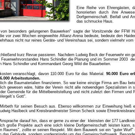
Eine Reihe von Ehrengästen, da
honorierten durch ihre Anwesen
Dorfgemeinschaft.
Beifall und A
das schmucke Haus.
 von besonders gelungenen Bauwerken" sagte der Vorsitzende der FFW Haid
ie vor zwei Wochen eingeweihte Allianz-Arena bedeute, bedeute den Haide
wehrhaus nicht nur reines Geräte- und Vereinshaus sei, sondern vielmehr v
hließend kurz Revue passieren. Nachdem Ludwig Beck der Feuerwehr ein ge
en Feuerwehrvorstandes Hans Schindler die Planung und im Sommer 2003 der
ten Hans Schindler und Kommandant Georg Wild die Bauarbeiten.
kosten veranschlagt, davon 110.000 Euro für das Material.
90.000 Euro e
 6.000 Arbeitsstunden.
ich die Baumaterialien finanzieren. So war keine einzige Firma am Bau beteil
glich gewesen wäre, hätte der Verein nicht alle notwendigen Spezialisten in
 der Gemeinde für die Mittelbereitstellung und nicht zuletzt den Firmen und P
Vergelt`s Gott".
Mirbeth für seinen Besuch aus. Ebenso willkommen zur Einweihung hieß er
Ludwig Haslbeck und Kreisbrandmeister Simon Scheck sowie Ehrenkreisbrandi
r Ansprache darauf hin, dass er gerne zu einer der kleinsten der 177 Landk
h große Projekte auch eine solch kleine Dorfgemeinschaft leisten kann, 
hen Raumes", zollte er seinen Respekt. Mit dem Bauwerk sei ein "guter Wurf"
um das Gebäude, sondern vordergründig um das Gemeinschaftswerk. Besonders