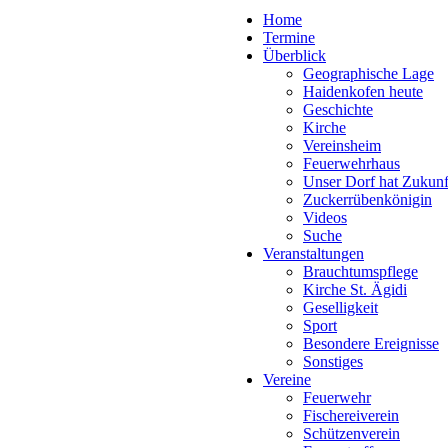
Home
Termine
Überblick
Geographische Lage
Haidenkofen heute
Geschichte
Kirche
Vereinsheim
Feuerwehrhaus
Unser Dorf hat Zukunf
Zuckerrübenkönigin
Videos
Suche
Veranstaltungen
Brauchtumspflege
Kirche St. Ägidi
Geselligkeit
Sport
Besondere Ereignisse
Sonstiges
Vereine
Feuerwehr
Fischereiverein
Schützenverein