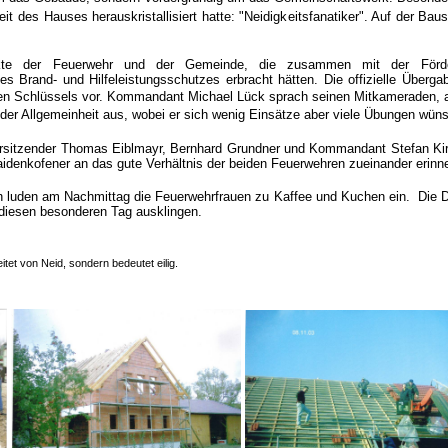
t des Hauses herauskristallisiert hatte: "Neidigkeitsfanatiker". Auf der Baust
nkte der Feuerwehr und der Gemeinde, die zusammen mit der Förde
es Brand- und Hilfeleistungsschutzes erbracht hätten.
Die offizielle Überg
n Schlüssels vor.
Kommandant Michael Lück sprach seinen Mitkameraden, 
der Allgemeinheit aus, wobei er sich wenig Einsätze aber viele Übungen wün
rsitzender Thomas Eiblmayr, Bernhard Grundner und Kommandant Stefan Ki
idenkofener an das gute Verhältnis der beiden Feuerwehren zueinander erinne
luden am Nachmittag die Feuerwehrfrauen zu Kaffee und Kuchen ein.
Die 
iesen besonderen Tag ausklingen.
eitet von Neid, sondern bedeutet eilig.