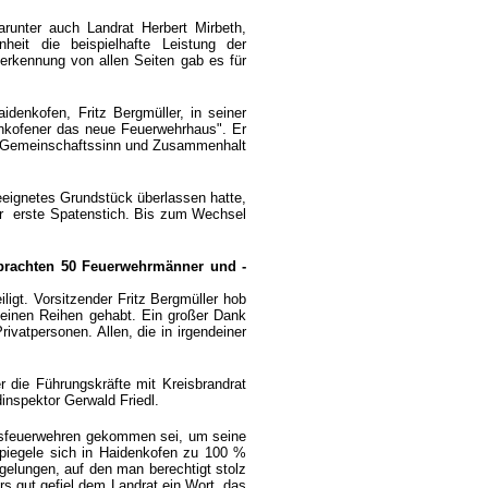
runter auch Landrat Herbert Mirbeth,
heit die beispielhafte Leistung der
nerkennung von allen Seiten gab es für
enkofen, Fritz Bergmüller, in seiner
nkofener das neue Feuerwehrhaus". Er
om Gemeinschaftssinn und Zusammenhalt
eignetes Grundstück überlassen hatte,
 erste Spatenstich.
Bis zum Wechsel
rbrachten 50 Feuerwehrmänner und -
igt. Vorsitzender Fritz Bergmüller hob
 seinen Reihen gehabt. Ein großer Dank
rivatpersonen. Allen, die in irgendeiner
 die Führungskräfte mit Kreisbrandrat
nspektor Gerwald Friedl.
reisfeuerwehren gekommen sei, um seine
spiegele sich in Haidenkofen zu 100 %
 gelungen, auf den man berechtigt stolz
 gut gefiel dem Landrat ein Wort, das