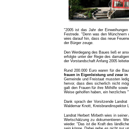
"2005 ist das Jahr der Einweihungen
Festrede. "Denn was den Münchnern d
wies darauf hin, dass das neue Feuer
der Bürger zeuge.
Den Werdegang des Baues ließ er ansc
erfolgte unter der Regie des damalig
der Vorstandschaft Anfang 2005 leite
Rund 200.000 Euro waren für die Bau
frauen in Eigenleistung und zwar in
Gemeinde und Freistaat mussten ledigl
hervor, dass dies sicherlich nicht mö
galt den Frauen für ihre Mithilfe sowie
Weise geholfen haben, ein herzliches "
Dank sprach der Vorsitzende Landrat 
Waldemar Knott, Kreisbrandinspektor 
Landrat Herbert Mirbeth wies in seine
Wertschätzung zu dokumentieren. Welc
wieder. "Das ist die Kraft des ländlic
sein könne. Dabei gehe es nicht nur 