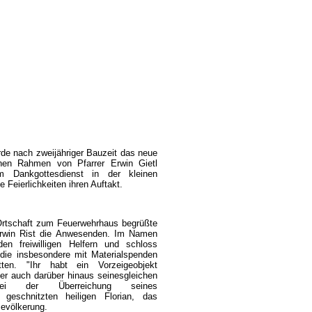
de nach zweijähriger Bauzeit das neue
chen Rahmen von Pfarrer Erwin Gietl
em Dankgottesdienst in der kleinen
e Feierlichkeiten ihren Auftakt.
rtschaft zum Feuerwehrhaus begrüßte
Erwin Rist die Anwesenden. Im Namen
n freiwilligen Helfern und schloss
, die insbesondere mit Materialspenden
ten. "Ihr habt ein Vorzeigeobjekt
er auch darüber hinaus seinesgleichen
ei der Überreichung seines
geschnitzten heiligen Florian, das
Bevölkerung.