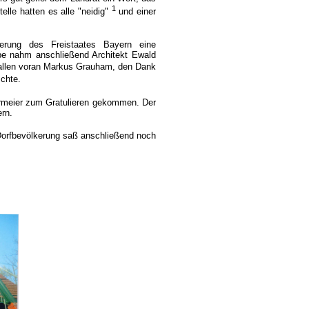
1
elle hatten es alle "neidig"
und einer
rung des Freistaates Bayern eine
abe nahm anschließend Architekt Ewald
allen voran Markus Grauham, den Dank
schte.
rmeier zum Gratulieren gekommen. Der
rn.
Dorfbevölkerung saß anschließend noch