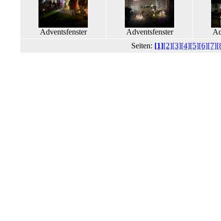
Adventsfenster
Adventsfenster
Ad
Seiten:
[1]
[2]
[3]
[4]
[5]
[6]
[7]
[