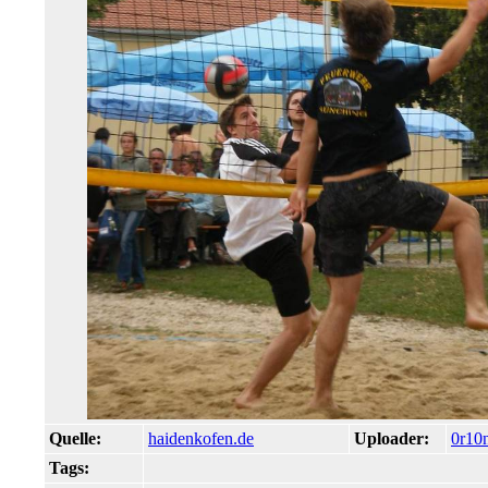
Quelle:
haidenkofen.de
Uploader:
0r10
Tags: