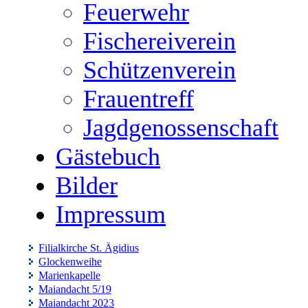
Feuerwehr
Fischereiverein
Schützenverein
Frauentreff
Jagdgenossenschaft
Gästebuch
Bilder
Impressum
Filialkirche St. Ägidius
Glockenweihe
Marienkapelle
Maiandacht 5/19
Maiandacht 2023