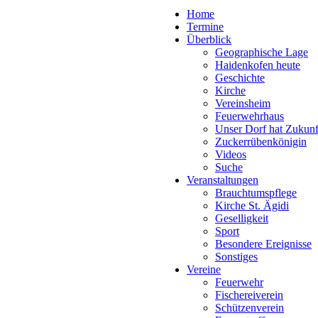
Home
Termine
Überblick
Geographische Lage
Haidenkofen heute
Geschichte
Kirche
Vereinsheim
Feuerwehrhaus
Unser Dorf hat Zukunf
Zuckerrübenkönigin
Videos
Suche
Veranstaltungen
Brauchtumspflege
Kirche St. Ägidi
Geselligkeit
Sport
Besondere Ereignisse
Sonstiges
Vereine
Feuerwehr
Fischereiverein
Schützenverein