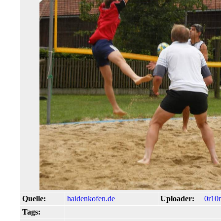
Quelle:
haidenkofen.de
Uploader:
0r10
Tags: