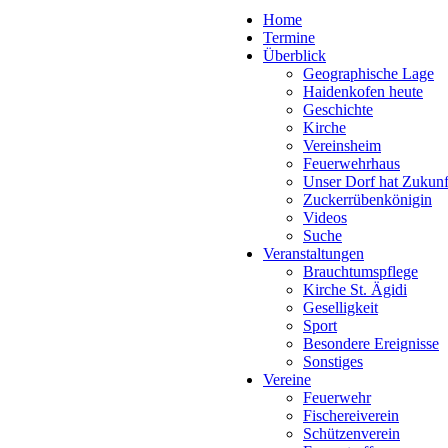
Home
Termine
Überblick
Geographische Lage
Haidenkofen heute
Geschichte
Kirche
Vereinsheim
Feuerwehrhaus
Unser Dorf hat Zukunf
Zuckerrübenkönigin
Videos
Suche
Veranstaltungen
Brauchtumspflege
Kirche St. Ägidi
Geselligkeit
Sport
Besondere Ereignisse
Sonstiges
Vereine
Feuerwehr
Fischereiverein
Schützenverein