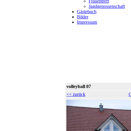
Frauentreff
Jagdgenossenschaft
Gästebuch
Bilder
Impressum
volleyball 07
<< zurück
G