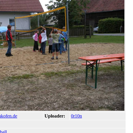
nkofen.de
Uploader:
0r10n
ball