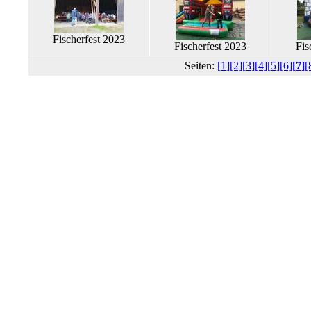
Fischerfest 2023
Fischerfest 2023
Fis
Seiten:
[1]
[2]
[3]
[4]
[5]
[6]
[7]
[