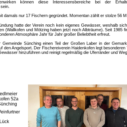
nwirken können diese Interessensbereiche bei der Erha
sein.
it damals nur 17 Fischern gegründet. Momentan zählt er stolze 56 Mit
ündung hatte der Verein noch kein eigenes Gewässer, weshalb sich 
ten (Wallkofen und Mötzing haben jetzt noch Albträume). Seit 1985 fi
sonderen Atmosphäre Jahr für Jahr großer Beliebtheit erfreut.
r Gemeinde Sünching einen Teil der Großen Laber in der Gemarku
auf den Angelsport.
Der Fischereiverein Haidenkofen legt besonderen 
 Gewässer hinzuführen
und reinigt regelmäßig die Uferränder und We
edlmeier
ofen 52a
Sünching
einfurtner
l Lück