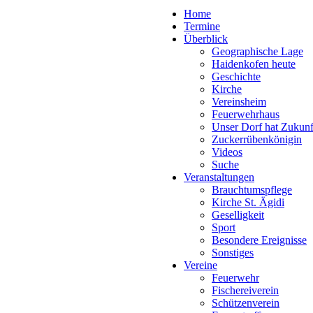
Home
Termine
Überblick
Geographische Lage
Haidenkofen heute
Geschichte
Kirche
Vereinsheim
Feuerwehrhaus
Unser Dorf hat Zukunf
Zuckerrübenkönigin
Videos
Suche
Veranstaltungen
Brauchtumspflege
Kirche St. Ägidi
Geselligkeit
Sport
Besondere Ereignisse
Sonstiges
Vereine
Feuerwehr
Fischereiverein
Schützenverein