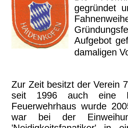
gegründet u
Fahnenwei
Gründungsf
Aufgebot gef
damaligen Vo
Z
ur Zeit besitzt der Verein 
seit 1996 auch eine 
Feuerwehrhaus wurde 2005
war bei der Einweihun
'Ne
idigkeitsfanatiker' in