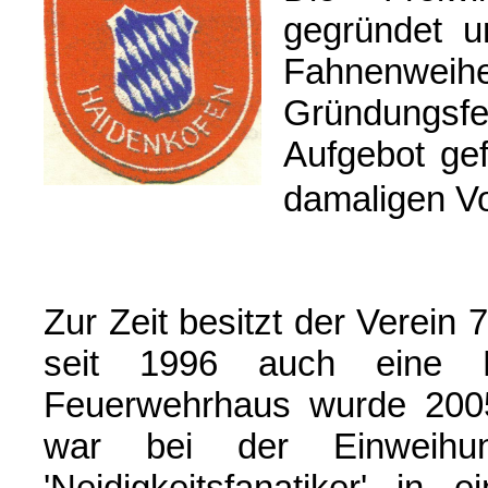
gegründet u
Fahnenwei
Gründungsf
Aufgebot gef
damaligen Vo
Z
ur Zeit besitzt der Verein 
seit 1996 auch eine 
Feuerwehrhaus wurde 2005
war bei der Einweihun
'Ne
idigkeitsfanatiker' in