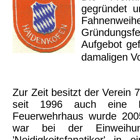
gegründet u
Fahnenwei
Gründungsf
Aufgebot gef
damaligen Vo
Z
ur Zeit besitzt der Verein 
seit 1996 auch eine 
Feuerwehrhaus wurde 2005
war bei der Einweihun
'Ne
idigkeitsfanatiker' in