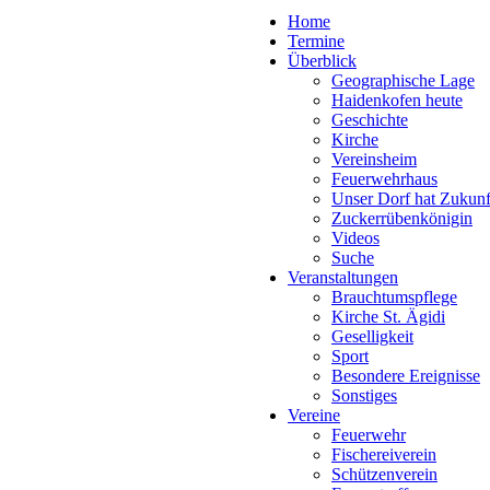
Home
Termine
Überblick
Geographische Lage
Haidenkofen heute
Geschichte
Kirche
Vereinsheim
Feuerwehrhaus
Unser Dorf hat Zukunf
Zuckerrübenkönigin
Videos
Suche
Veranstaltungen
Brauchtumspflege
Kirche St. Ägidi
Geselligkeit
Sport
Besondere Ereignisse
Sonstiges
Vereine
Feuerwehr
Fischereiverein
Schützenverein