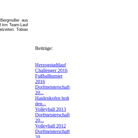
 Bergmüller aus
40 km Team-Lauf
lzeiten: Tobias
Beiträge:
Herzogstadtlauf
Challenger 2016
Fußballturnier
2016
Dorfmeisterschaft
20...
Haidenkofen holt
den...
Volleyball 2013
Dorfmeisterschaft
20...
Volleyball 2012
Dorfmeisterschaft
20...