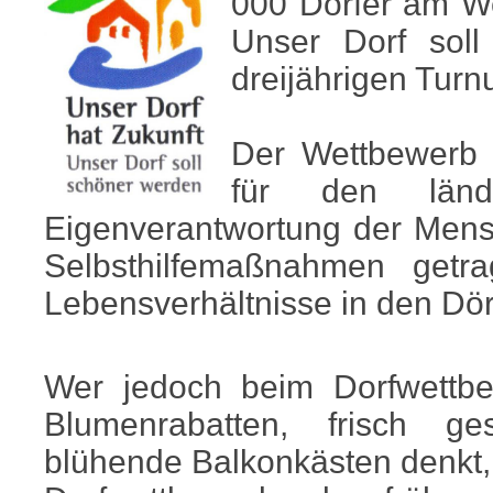
000 Dörfer am We
Unser Dorf sol
dreijährigen Turnus
Der Wettbewerb i
für den län
Eigenverantwortung der Men
Selbsthilfemaßnahmen get
Lebensverhältnisse in den Dör
Wer jedoch beim Dorfwettbe
Blumenrabatten, frisch g
blühende Balkonkästen denkt, 