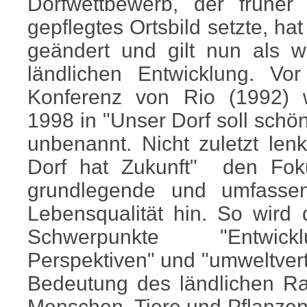
Dorfwettbewerb, der früher 
gepflegtes Ortsbild setzte, ha
geändert und gilt nun als w
ländlichen Entwicklung. Vo
Konferenz von Rio (1992) 
1998 in "Unser Dorf soll schö
unbenannt. Nicht zuletzt len
Dorf hat Zukunft"
den Fok
grundlegende und umfasse
Lebensqualität hin.
So wird 
Schwerpunkte "Entwicklun
Perspektiven" und "umweltvert
Bedeutung des ländlichen Ra
Menschen, Tiere und Pflanzen,