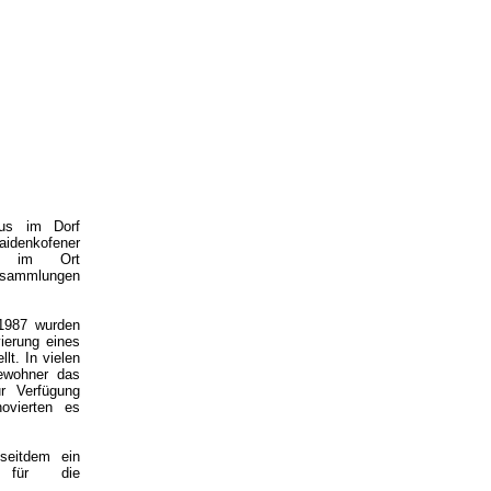
aus im Dorf
aidenkofener
r, im Ort
sammlungen
1987 wurden
ierung eines
lt. In vielen
bewohner das
r Verfügung
ovierten es
seitdem ein
m für die