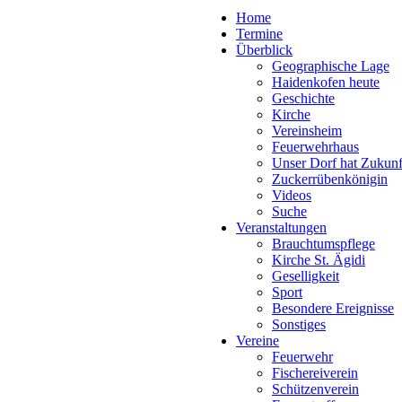
Home
Termine
Überblick
Geographische Lage
Haidenkofen heute
Geschichte
Kirche
Vereinsheim
Feuerwehrhaus
Unser Dorf hat Zukunf
Zuckerrübenkönigin
Videos
Suche
Veranstaltungen
Brauchtumspflege
Kirche St. Ägidi
Geselligkeit
Sport
Besondere Ereignisse
Sonstiges
Vereine
Feuerwehr
Fischereiverein
Schützenverein