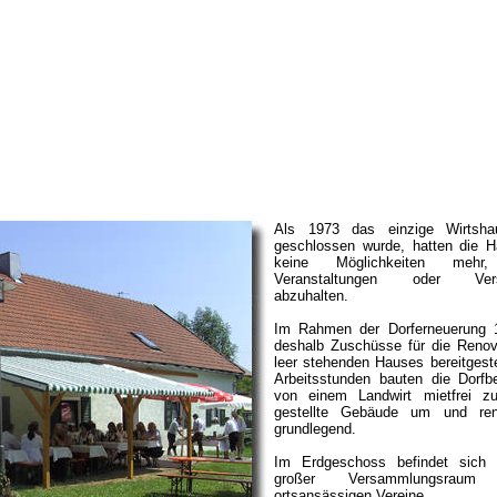
Als 1973 das einzige Wirtsh
geschlossen wurde, hatten die H
keine Möglichkeiten meh
Veranstaltungen oder Ver
abzuhalten.
Im Rahmen der Dorferneuerung 
deshalb Zuschüsse für die Renov
leer stehenden Hauses bereitgestel
Arbeitsstunden bauten die Dorf
von einem Landwirt mietfrei zu
gestellte Gebäude um und ren
grundlegend.
Im Erdgeschoss befindet sich 
großer Versammlungsrau
ortsansässigen Vereine.