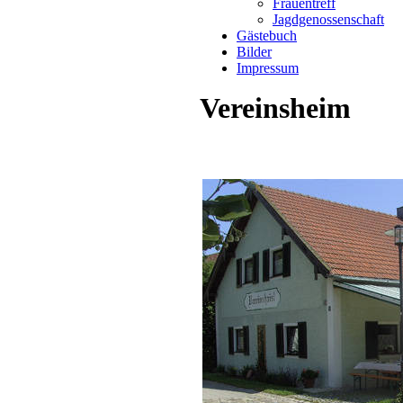
Frauentreff
Jagdgenossenschaft
Gästebuch
Bilder
Impressum
Vereinsheim