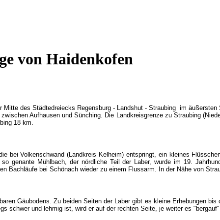
ge von Haidenkofen
der Mitte des Städtedreiecks Regensburg - Landshut - Straubing im äußersten
zwischen Aufhausen und Sünching. Die Landkreisgrenze zu Straubing (Nieder
bing 18 km.
 die bei Volkenschwand (Landkreis Kelheim) entspringt, ein kleines Flüsschen
r so genante Mühlbach, der nördliche Teil der Laber, wurde im 19. Jahrhu
den Bachläufe bei Schönach wieder zu einem Flussarm. In der Nähe von Strau
tbaren Gäubodens. Zu beiden Seiten der Laber gibt es kleine Erhebungen bis
gs schwer und lehmig ist, wird er auf der rechten Seite, je weiter es "bergauf