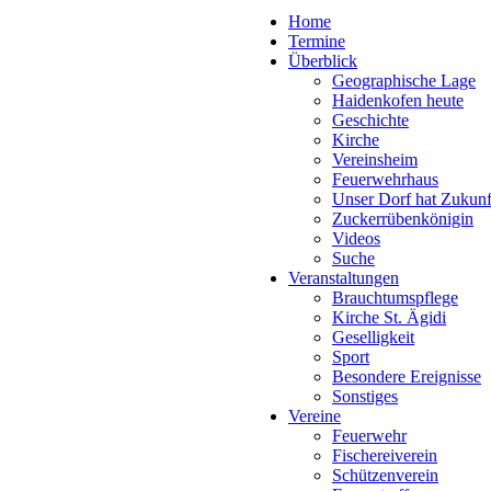
Home
Termine
Überblick
Geographische Lage
Haidenkofen heute
Geschichte
Kirche
Vereinsheim
Feuerwehrhaus
Unser Dorf hat Zukunf
Zuckerrübenkönigin
Videos
Suche
Veranstaltungen
Brauchtumspflege
Kirche St. Ägidi
Geselligkeit
Sport
Besondere Ereignisse
Sonstiges
Vereine
Feuerwehr
Fischereiverein
Schützenverein