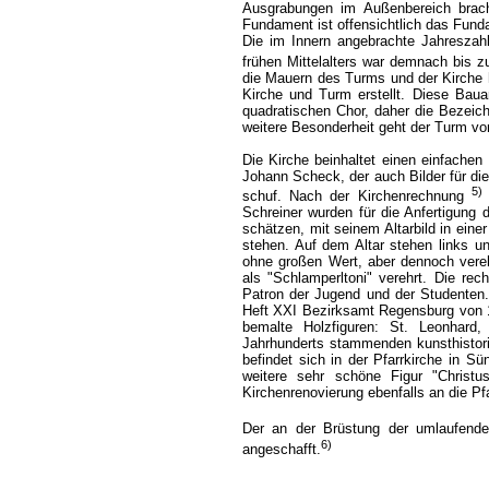
Ausgrabungen im Außenbereich brach
Fundament ist offensichtlich das Fund
Die im Innern angebrachte Jahreszahl
frühen Mittelalters war demnach bis 
die Mauern des Turms und der Kirche
Kirche und Turm erstellt. Diese Bau
quadratischen Chor, daher die Bezeic
weitere Besonderheit geht der Turm vo
Die Kirche beinhaltet einen einfachen
Johann Scheck, der auch Bilder für die 
5)
schuf. Nach der Kirchenrechnung
Schreiner wurden für die Anfertigung 
schätzen, mit seinem Altarbild in eine
stehen. Auf dem Altar stehen links u
ohne großen Wert, aber dennoch vereh
als "Schlamperltoni" verehrt. Die rech
Patron der Jugend und der Studenten
Heft XXI Bezirksamt Regensburg von 1
bemalte Holzfiguren: St. Leonhard,
Jahrhunderts stammenden kunsthistorisc
befindet sich in der Pfarrkirche in Sü
weitere sehr schöne Figur "Chris
Kirchenrenovierung ebenfalls an die Pf
Der an der Brüstung der umlaufend
6)
angeschafft.