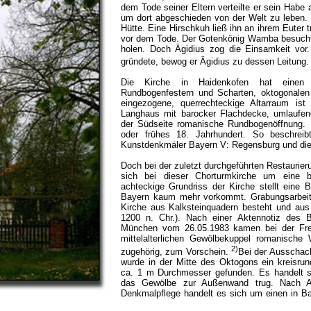
dem Tode seiner Eltern verteilte er sein Habe 
um dort abgeschieden von der Welt zu leben. 
Hütte. Eine Hirschkuh ließ ihn an ihrem Euter 
vor dem Tode. Der Gotenkönig Wamba besuchte
holen. Doch Ägidius zog die Einsamkeit vor.
gründete, bewog er Ägidius zu dessen Leitung
Die Kirche in Haidenkofen hat einen mi
Rundbogenfestern und Scharten, oktogonalen
eingezogene, querrechteckige Altarraum ist
Langhaus mit barocker Flachdecke, umlaufen
der Südseite romanische Rundbogenöffnung.
oder frühes 18. Jahrhundert. So beschrei
Kunstdenkmäler Bayern V: Regensburg und die 
Doch bei der zuletzt durchgeführten Restaurier
sich bei dieser Chorturmkirche um eine ba
achteckige Grundriss der Kirche stellt eine 
Bayern kaum mehr vorkommt. Grabungsarbeit
Kirche aus Kalksteinquadern besteht und aus
1200 n. Chr.). Nach einer Aktennotiz des 
München vom 26.05.1983 kamen bei der Frei
mittelalterlichen Gewölbekuppel romanische 
2)
zugehörig, zum Vorschein.
Bei der Ausschac
wurde in der Mitte des Oktogons ein kreisr
ca. 1 m Durchmesser gefunden. Es handelt si
das Gewölbe zur Außenwand trug. Nach A
Denkmalpflege handelt es sich um einen in B