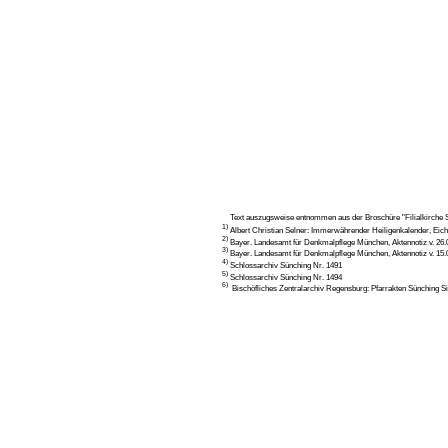
Text auszugsweise entnommen aus der Broschüre "Filialkirche St
1)
Albert Christian Selner: Immerwährender Heiligenkalender, Eich
2)
Bayer. Landesamt für Denkmalpflege München, Aktennotiz v. 26.
3)
Bayer. Landesamt für Denkmalpflege München, Aktennotiz v. 15.
4)
Schlossarchiv Sünching Nr. 1491
5)
Schlossarchiv Sünching Nr. 1494
6)
Bischöfliches Zentralarchiv Regensburg: Pfarrakten Sünching Si