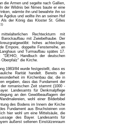
an die Armen und segelte nach Gallien,
In der Wildnis bei Nimes baute er eine
trinken, wärmte ihn und bewahrte ihn so
 Ägidius und wollte ihn an seinen Hof
 Als der König das Kloster St. Gilles
1)
.
ttelalterlichen Rechteckturm mit
 Barockaufbau mit Zwiebelhaube. Der
 kreuzgratgewölbt: hohes achteckiges
de Empore, doppelte Fensterreihe, an
 Langhaus und Turmaufbau spätes 17.
bt "DEHIO, Handbuch der deutschen
Oberpfalz" die Kirche.
ung 1983/84 wurde festgestellt, dass es
uliche Rarität handelt. Bereits der
Besonderheit im Kirchenbau dar, die in
en ergaben, dass das Fundament der
 der romanischen Zeit stammt (1000 -
Bayer. Landesamts für Denkmalpflege
legung an den Gewölbeauflagern der
Wandmalereien, wohl einer Bilderbibel
htung des Bodens im Innern der Kirche
undes Fundament aus Bruchsteinen von
ch hier wohl um eine Mittelsäule, die
ussage des Bayer. Landesamts für
ayern äußerst seltenen Einstützenraum