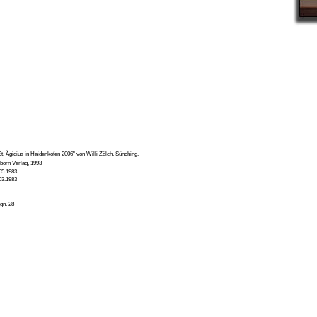
. Ägidius in Haidenkofen 2006" von Willi Zölch, Sünching.
born Verlag, 1993
05.1983
03.1983
gn. 28