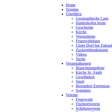
Home
Termine
Überblick
Geographische Lage
Haidenkofen heute
Geschichte
Kirche
Vereinsheim
Feuerwehrhaus
Unser Dorf hat Zukunf
Zuckerrübenkönigin
Videos
Suche
Veranstaltungen
Brauchtumspflege
Kirche St. Ägidi
Geselligkeit
Sport
Besondere Ereignisse
Sonstiges
Vereine
Feuerwehr
Fischereiverein
Schützenverein