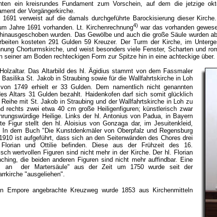
ten ein kreisrundes Fundament zum Vorschein, auf dem die jetzige okto
ament der Vorgängerkirche.
 1691 verweist auf die damals durchgeführte Barockisierung dieser Kirch
4)
zum Jahre 1691 vorhanden. Lt. Kirchenrechnung
war das vorhanden gewese
 hinausgeschoben wurden. Das Gewölbe und auch die große Säule wurden abg
arbeiten kosteten 291 Gulden 59 Kreuzer. Der Turm der Kirche, im Unterge
hnung Chorturmskirche, und weist besonders viele Fenster, Scharten und r
n seiner am Boden rechteckigen Form zur Spitze hin in eine achteckige über.
 Holzaltar. Das Altarbild des hl. Ägidius stammt von dem Fassmaler
Basilika St. Jakob in Straubing sowie für die Wallfahrtskirche in Loh
von 1749 erhielt er 33 Gulden. Dem namentlich nicht genannten
des Altars 31 Gulden bezahlt. Haidenkofen darf sich somit glücklich
r Reihe mit St. Jakob in Straubing und der Wallfahrtskirche in Loh zu
nd rechts zwei etwa 40 cm große Heiligenfiguren; künstlerisch zwar
rungswürdige Heilige. Links der hl. Antonius von Padua, in Bayern
te Figur stellt den hl. Aloisius von Gonzaga dar, im Jesuitenkleid,
. In dem Buch "Die Kunstdenkmäler von Oberpfalz und Regensburg
910 ist aufgeführt, dass sich an den Seitenwänden des Chores drei
 Florian und Ottilie befinden. Diese aus der Frühzeit des 16.
h wertvollen Figuren sind nicht mehr in der Kirche. Der hl. Florian
nching, die beiden anderen Figuren sind nicht mehr auffindbar. Eine
tus an der Martersäule" aus der Zeit um 1750 wurde seit der
arrkirche "ausgeliehen".
en Empore angebrachte Kreuzweg wurde 1853 aus Kirchenmitteln