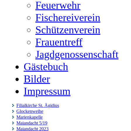
Feuerwehr
Fischereiverein
Schützenverein
Frauentreff
Jagdgenossenschaft
Gästebuch
Bilder
Impressum
Filialkirche St. Ägidius
Glockenweihe
Marienkapelle
Maiandacht 5/19
Maiandacht 2023