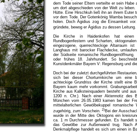
dem Tode seiner Eltern verteilte er sein Habe 
um dort abgeschieden von der Welt zu leben. 
Hütte. Eine Hirschkuh ließ ihn an ihrem Euter 
vor dem Tode. Der Gotenkönig Wamba besuchte
holen. Doch Ägidius zog die Einsamkeit vor.
gründete, bewog er Ägidius zu dessen Leitung
Die Kirche in Haidenkofen hat einen mi
Rundbogenfestern und Scharten, oktogonalen
eingezogene, querrechteckige Altarraum ist
Langhaus mit barocker Flachdecke, umlaufen
der Südseite romanische Rundbogenöffnung.
oder frühes 18. Jahrhundert. So beschrei
Kunstdenkmäler Bayern V: Regensburg und die 
Doch bei der zuletzt durchgeführten Restaurier
sich bei dieser Chorturmkirche um eine ba
achteckige Grundriss der Kirche stellt eine 
Bayern kaum mehr vorkommt. Grabungsarbeit
Kirche aus Kalksteinquadern besteht und aus
1200 n. Chr.). Nach einer Aktennotiz des 
München vom 26.05.1983 kamen bei der Frei
mittelalterlichen Gewölbekuppel romanische 
2)
zugehörig, zum Vorschein.
Bei der Ausschac
wurde in der Mitte des Oktogons ein kreisr
ca. 1 m Durchmesser gefunden. Es handelt si
das Gewölbe zur Außenwand trug. Nach A
Denkmalpflege handelt es sich um einen in B