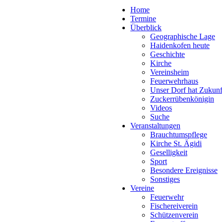
Home
Termine
Überblick
Geographische Lage
Haidenkofen heute
Geschichte
Kirche
Vereinsheim
Feuerwehrhaus
Unser Dorf hat Zukunf
Zuckerrübenkönigin
Videos
Suche
Veranstaltungen
Brauchtumspflege
Kirche St. Ägidi
Geselligkeit
Sport
Besondere Ereignisse
Sonstiges
Vereine
Feuerwehr
Fischereiverein
Schützenverein