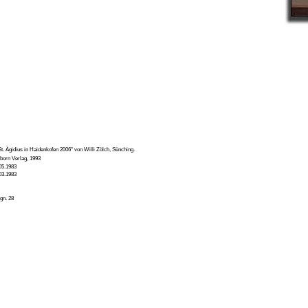
. Ägidius in Haidenkofen 2006" von Willi Zölch, Sünching.
born Verlag, 1993
05.1983
03.1983
gn. 28