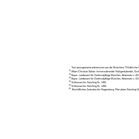
Text auszugsweise entnommen aus der Broschüre "Filialkirche St
1)
Albert Christian Selner: Immerwährender Heiligenkalender, Eich
2)
Bayer. Landesamt für Denkmalpflege München, Aktennotiz v. 26.
3)
Bayer. Landesamt für Denkmalpflege München, Aktennotiz v. 15.
4)
Schlossarchiv Sünching Nr. 1491
5)
Schlossarchiv Sünching Nr. 1494
6)
Bischöfliches Zentralarchiv Regensburg: Pfarrakten Sünching Si