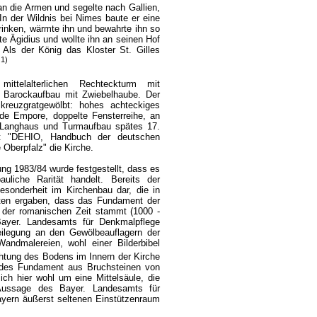
an die Armen und segelte nach Gallien,
In der Wildnis bei Nimes baute er eine
trinken, wärmte ihn und bewahrte ihn so
 Ägidius und wollte ihn an seinen Hof
 Als der König das Kloster St. Gilles
1)
.
ttelalterlichen Rechteckturm mit
 Barockaufbau mit Zwiebelhaube. Der
 kreuzgratgewölbt: hohes achteckiges
de Empore, doppelte Fensterreihe, an
 Langhaus und Turmaufbau spätes 17.
bt "DEHIO, Handbuch der deutschen
Oberpfalz" die Kirche.
ung 1983/84 wurde festgestellt, dass es
uliche Rarität handelt. Bereits der
Besonderheit im Kirchenbau dar, die in
en ergaben, dass das Fundament der
 der romanischen Zeit stammt (1000 -
Bayer. Landesamts für Denkmalpflege
legung an den Gewölbeauflagern der
Wandmalereien, wohl einer Bilderbibel
htung des Bodens im Innern der Kirche
undes Fundament aus Bruchsteinen von
ch hier wohl um eine Mittelsäule, die
ussage des Bayer. Landesamts für
ayern äußerst seltenen Einstützenraum