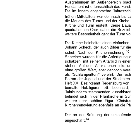
Ausgrabungen im Außenbereich brach
Fundament ist offensichtlich das Fund
Die im Innern angebrachte Jahreszahl
frühen Mittelalters war demnach bis 
die Mauern des Turms und der Kirche
Kirche und Turm erstellt. Diese Bau
quadratischen Chor, daher die Bezeic
weitere Besonderheit geht der Turm vo
Die Kirche beinhaltet einen einfachen
Johann Scheck, der auch Bilder für die 
5)
schuf. Nach der Kirchenrechnung
Schreiner wurden für die Anfertigung 
schätzen, mit seinem Altarbild in eine
stehen. Auf dem Altar stehen links u
ohne großen Wert, aber dennoch vereh
als "Schlamperltoni" verehrt. Die rech
Patron der Jugend und der Studenten
Heft XXI Bezirksamt Regensburg von 1
bemalte Holzfiguren: St. Leonhard,
Jahrhunderts stammenden kunsthistorisc
befindet sich in der Pfarrkirche in Sü
weitere sehr schöne Figur "Chris
Kirchenrenovierung ebenfalls an die Pf
Der an der Brüstung der umlaufend
6)
angeschafft.