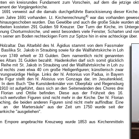
ten ein kreisrundes Fundament zum Vorschein, auf dem die jetzige okto
ament der Vorgängerkirche.
 1691 verweist auf die damals durchgeführte Barockisierung dieser Kirch
4)
zum Jahre 1691 vorhanden. Lt. Kirchenrechnung
war das vorhanden gewese
 hinausgeschoben wurden. Das Gewölbe und auch die große Säule wurden abg
arbeiten kosteten 291 Gulden 59 Kreuzer. Der Turm der Kirche, im Unterge
hnung Chorturmskirche, und weist besonders viele Fenster, Scharten und r
n seiner am Boden rechteckigen Form zur Spitze hin in eine achteckige über.
 Holzaltar. Das Altarbild des hl. Ägidius stammt von dem Fassmaler
Basilika St. Jakob in Straubing sowie für die Wallfahrtskirche in Loh
von 1749 erhielt er 33 Gulden. Dem namentlich nicht genannten
des Altars 31 Gulden bezahlt. Haidenkofen darf sich somit glücklich
r Reihe mit St. Jakob in Straubing und der Wallfahrtskirche in Loh zu
nd rechts zwei etwa 40 cm große Heiligenfiguren; künstlerisch zwar
rungswürdige Heilige. Links der hl. Antonius von Padua, in Bayern
te Figur stellt den hl. Aloisius von Gonzaga dar, im Jesuitenkleid,
. In dem Buch "Die Kunstdenkmäler von Oberpfalz und Regensburg
910 ist aufgeführt, dass sich an den Seitenwänden des Chores drei
 Florian und Ottilie befinden. Diese aus der Frühzeit des 16.
h wertvollen Figuren sind nicht mehr in der Kirche. Der hl. Florian
nching, die beiden anderen Figuren sind nicht mehr auffindbar. Eine
tus an der Martersäule" aus der Zeit um 1750 wurde seit der
arrkirche "ausgeliehen".
en Empore angebrachte Kreuzweg wurde 1853 aus Kirchenmitteln