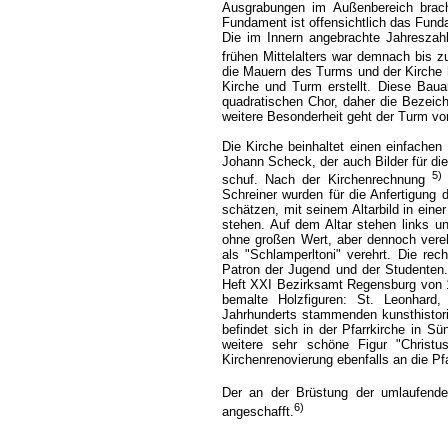
Ausgrabungen im Außenbereich brach
Fundament ist offensichtlich das Fund
Die im Innern angebrachte Jahreszahl
frühen Mittelalters war demnach bis 
die Mauern des Turms und der Kirche
Kirche und Turm erstellt. Diese Bau
quadratischen Chor, daher die Bezeic
weitere Besonderheit geht der Turm vo
Die Kirche beinhaltet einen einfachen
Johann Scheck, der auch Bilder für die 
5)
schuf. Nach der Kirchenrechnung
Schreiner wurden für die Anfertigung 
schätzen, mit seinem Altarbild in eine
stehen. Auf dem Altar stehen links u
ohne großen Wert, aber dennoch vereh
als "Schlamperltoni" verehrt. Die rech
Patron der Jugend und der Studenten
Heft XXI Bezirksamt Regensburg von 1
bemalte Holzfiguren: St. Leonhard,
Jahrhunderts stammenden kunsthistorisc
befindet sich in der Pfarrkirche in Sü
weitere sehr schöne Figur "Chris
Kirchenrenovierung ebenfalls an die Pf
Der an der Brüstung der umlaufend
6)
angeschafft.