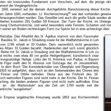
ten ein kreisrundes Fundament zum Vorschein, auf dem die jetzige okto
ament der Vorgängerkirche.
 1691 verweist auf die damals durchgeführte Barockisierung dieser Kirch
4)
zum Jahre 1691 vorhanden. Lt. Kirchenrechnung
war das vorhanden gewese
 hinausgeschoben wurden. Das Gewölbe und auch die große Säule wurden abg
arbeiten kosteten 291 Gulden 59 Kreuzer. Der Turm der Kirche, im Unterge
hnung Chorturmskirche, und weist besonders viele Fenster, Scharten und r
n seiner am Boden rechteckigen Form zur Spitze hin in eine achteckige über.
 Holzaltar. Das Altarbild des hl. Ägidius stammt von dem Fassmaler
Basilika St. Jakob in Straubing sowie für die Wallfahrtskirche in Loh
von 1749 erhielt er 33 Gulden. Dem namentlich nicht genannten
des Altars 31 Gulden bezahlt. Haidenkofen darf sich somit glücklich
r Reihe mit St. Jakob in Straubing und der Wallfahrtskirche in Loh zu
nd rechts zwei etwa 40 cm große Heiligenfiguren; künstlerisch zwar
rungswürdige Heilige. Links der hl. Antonius von Padua, in Bayern
te Figur stellt den hl. Aloisius von Gonzaga dar, im Jesuitenkleid,
. In dem Buch "Die Kunstdenkmäler von Oberpfalz und Regensburg
910 ist aufgeführt, dass sich an den Seitenwänden des Chores drei
 Florian und Ottilie befinden. Diese aus der Frühzeit des 16.
h wertvollen Figuren sind nicht mehr in der Kirche. Der hl. Florian
nching, die beiden anderen Figuren sind nicht mehr auffindbar. Eine
tus an der Martersäule" aus der Zeit um 1750 wurde seit der
arrkirche "ausgeliehen".
en Empore angebrachte Kreuzweg wurde 1853 aus Kirchenmitteln