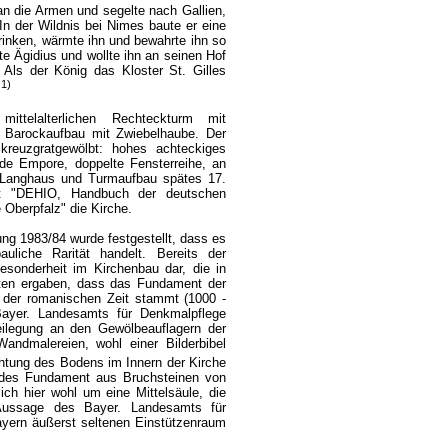
an die Armen und segelte nach Gallien,
In der Wildnis bei Nimes baute er eine
trinken, wärmte ihn und bewahrte ihn so
 Ägidius und wollte ihn an seinen Hof
 Als der König das Kloster St. Gilles
1)
.
ttelalterlichen Rechteckturm mit
 Barockaufbau mit Zwiebelhaube. Der
 kreuzgratgewölbt: hohes achteckiges
de Empore, doppelte Fensterreihe, an
 Langhaus und Turmaufbau spätes 17.
bt "DEHIO, Handbuch der deutschen
Oberpfalz" die Kirche.
ung 1983/84 wurde festgestellt, dass es
uliche Rarität handelt. Bereits der
Besonderheit im Kirchenbau dar, die in
en ergaben, dass das Fundament der
 der romanischen Zeit stammt (1000 -
Bayer. Landesamts für Denkmalpflege
legung an den Gewölbeauflagern der
Wandmalereien, wohl einer Bilderbibel
htung des Bodens im Innern der Kirche
undes Fundament aus Bruchsteinen von
ch hier wohl um eine Mittelsäule, die
ussage des Bayer. Landesamts für
ayern äußerst seltenen Einstützenraum