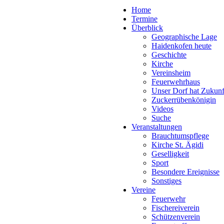
Home
Termine
Überblick
Geographische Lage
Haidenkofen heute
Geschichte
Kirche
Vereinsheim
Feuerwehrhaus
Unser Dorf hat Zukunf
Zuckerrübenkönigin
Videos
Suche
Veranstaltungen
Brauchtumspflege
Kirche St. Ägidi
Geselligkeit
Sport
Besondere Ereignisse
Sonstiges
Vereine
Feuerwehr
Fischereiverein
Schützenverein