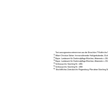
Text auszugsweise entnommen aus der Broschüre "Filialkirche St
1)
Albert Christian Selner: Immerwährender Heiligenkalender, Eich
2)
Bayer. Landesamt für Denkmalpflege München, Aktennotiz v. 26.
3)
Bayer. Landesamt für Denkmalpflege München, Aktennotiz v. 15.
4)
Schlossarchiv Sünching Nr. 1491
5)
Schlossarchiv Sünching Nr. 1494
6)
Bischöfliches Zentralarchiv Regensburg: Pfarrakten Sünching Si