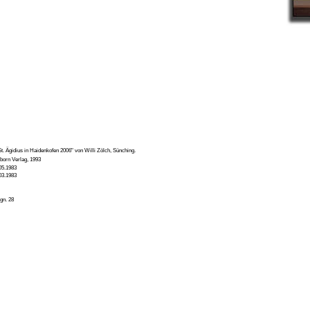
. Ägidius in Haidenkofen 2006" von Willi Zölch, Sünching.
born Verlag, 1993
05.1983
03.1983
gn. 28