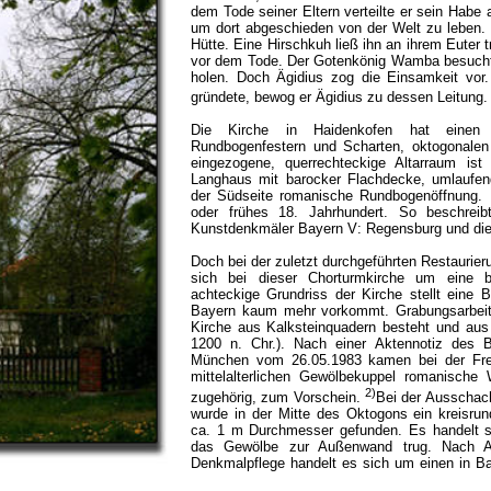
dem Tode seiner Eltern verteilte er sein Habe 
um dort abgeschieden von der Welt zu leben. 
Hütte. Eine Hirschkuh ließ ihn an ihrem Euter 
vor dem Tode. Der Gotenkönig Wamba besuchte
holen. Doch Ägidius zog die Einsamkeit vor.
gründete, bewog er Ägidius zu dessen Leitung
Die Kirche in Haidenkofen hat einen mi
Rundbogenfestern und Scharten, oktogonalen
eingezogene, querrechteckige Altarraum ist
Langhaus mit barocker Flachdecke, umlaufen
der Südseite romanische Rundbogenöffnung.
oder frühes 18. Jahrhundert. So beschrei
Kunstdenkmäler Bayern V: Regensburg und die 
Doch bei der zuletzt durchgeführten Restaurier
sich bei dieser Chorturmkirche um eine ba
achteckige Grundriss der Kirche stellt eine 
Bayern kaum mehr vorkommt. Grabungsarbeit
Kirche aus Kalksteinquadern besteht und aus
1200 n. Chr.). Nach einer Aktennotiz des 
München vom 26.05.1983 kamen bei der Frei
mittelalterlichen Gewölbekuppel romanische 
2)
zugehörig, zum Vorschein.
Bei der Ausschac
wurde in der Mitte des Oktogons ein kreisr
ca. 1 m Durchmesser gefunden. Es handelt si
das Gewölbe zur Außenwand trug. Nach A
Denkmalpflege handelt es sich um einen in B