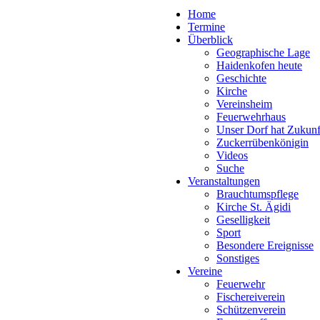
Home
Termine
Überblick
Geographische Lage
Haidenkofen heute
Geschichte
Kirche
Vereinsheim
Feuerwehrhaus
Unser Dorf hat Zukunf
Zuckerrübenkönigin
Videos
Suche
Veranstaltungen
Brauchtumspflege
Kirche St. Ägidi
Geselligkeit
Sport
Besondere Ereignisse
Sonstiges
Vereine
Feuerwehr
Fischereiverein
Schützenverein