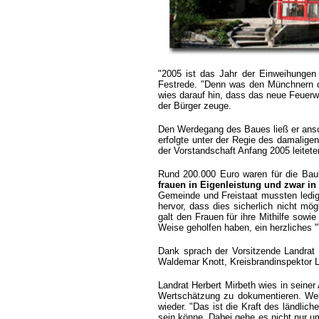
"2005 ist das Jahr der Einweihungen
Festrede. "Denn was den Münchnern d
wies darauf hin, dass das neue Feuer
der Bürger zeuge.
Den Werdegang des Baues ließ er ansc
erfolgte unter der Regie des damalig
der Vorstandschaft Anfang 2005 leite
Rund 200.000 Euro waren für die Bau
frauen in Eigenleistung und zwar in
Gemeinde und Freistaat mussten ledigl
hervor, dass dies sicherlich nicht mö
galt den Frauen für ihre Mithilfe sowie
Weise geholfen haben, ein herzliches "
Dank sprach der Vorsitzende Landrat 
Waldemar Knott, Kreisbrandinspektor 
Landrat Herbert Mirbeth wies in seine
Wertschätzung zu dokumentieren. Welc
wieder. "Das ist die Kraft des ländlic
sein könne. Dabei gehe es nicht nur 