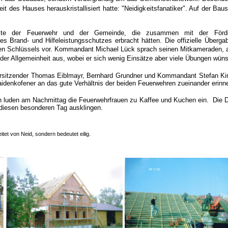
t des Hauses herauskristallisiert hatte: "Neidigkeitsfanatiker". Auf der Baust
nkte der Feuerwehr und der Gemeinde, die zusammen mit der Förde
es Brand- und Hilfeleistungsschutzes erbracht hätten.
Die offizielle Überg
n Schlüssels vor.
Kommandant Michael Lück sprach seinen Mitkameraden, 
der Allgemeinheit aus, wobei er sich wenig Einsätze aber viele Übungen wün
rsitzender Thomas Eiblmayr, Bernhard Grundner und Kommandant Stefan Ki
idenkofener an das gute Verhältnis der beiden Feuerwehren zueinander erinne
luden am Nachmittag die Feuerwehrfrauen zu Kaffee und Kuchen ein.
Die 
iesen besonderen Tag ausklingen.
eitet von Neid, sondern bedeutet eilig.