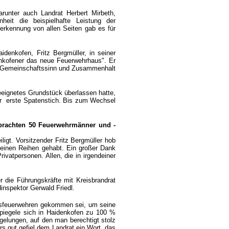
runter auch Landrat Herbert Mirbeth,
heit die beispielhafte Leistung der
nerkennung von allen Seiten gab es für
enkofen, Fritz Bergmüller, in seiner
nkofener das neue Feuerwehrhaus". Er
om Gemeinschaftssinn und Zusammenhalt
eignetes Grundstück überlassen hatte,
 erste Spatenstich.
Bis zum Wechsel
rbrachten 50 Feuerwehrmänner und -
igt. Vorsitzender Fritz Bergmüller hob
 seinen Reihen gehabt. Ein großer Dank
rivatpersonen. Allen, die in irgendeiner
 die Führungskräfte mit Kreisbrandrat
nspektor Gerwald Friedl.
reisfeuerwehren gekommen sei, um seine
spiegele sich in Haidenkofen zu 100 %
 gelungen, auf den man berechtigt stolz
 gut gefiel dem Landrat ein Wort, das