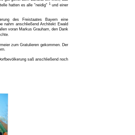
1
elle hatten es alle "neidig"
und einer
rung des Freistaates Bayern eine
abe nahm anschließend Architekt Ewald
allen voran Markus Grauham, den Dank
schte.
rmeier zum Gratulieren gekommen. Der
rn.
Dorfbevölkerung saß anschließend noch