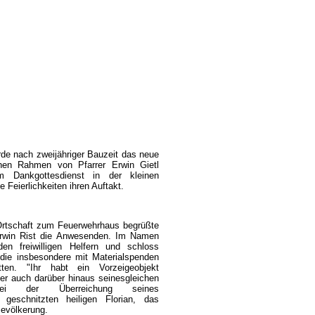
de nach zweijähriger Bauzeit das neue
chen Rahmen von Pfarrer Erwin Gietl
em Dankgottesdienst in der kleinen
e Feierlichkeiten ihren Auftakt.
rtschaft zum Feuerwehrhaus begrüßte
Erwin Rist die Anwesenden. Im Namen
n freiwilligen Helfern und schloss
, die insbesondere mit Materialspenden
ten. "Ihr habt ein Vorzeigeobjekt
er auch darüber hinaus seinesgleichen
ei der Überreichung seines
geschnitzten heiligen Florian, das
Bevölkerung.