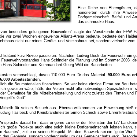
Eine Reihe von Ehrengästen, da
honorierten durch ihre Anwesen
Dorfgemeinschaft.
Beifall und A
das schmucke Haus.
 von besonders gelungenen Bauwerken" sagte der Vorsitzende der FFW Haid
ie vor zwei Wochen eingeweihte Allianz-Arena bedeute, bedeute den Haide
wehrhaus nicht nur reines Geräte- und Vereinshaus sei, sondern vielmehr v
hließend kurz Revue passieren. Nachdem Ludwig Beck der Feuerwehr ein ge
en Feuerwehrvorstandes Hans Schindler die Planung und im Sommer 2003 der
ten Hans Schindler und Kommandant Georg Wild die Bauarbeiten.
kosten veranschlagt, davon 110.000 Euro für das Material.
90.000 Euro e
 6.000 Arbeitsstunden.
ich die Baumaterialien finanzieren. So war keine einzige Firma am Bau beteil
glich gewesen wäre, hätte der Verein nicht alle notwendigen Spezialisten in
 der Gemeinde für die Mittelbereitstellung und nicht zuletzt den Firmen und P
Vergelt`s Gott".
Mirbeth für seinen Besuch aus. Ebenso willkommen zur Einweihung hieß er
Ludwig Haslbeck und Kreisbrandmeister Simon Scheck sowie Ehrenkreisbrandi
r Ansprache darauf hin, dass er gerne zu einer der kleinsten der 177 Landk
h große Projekte auch eine solch kleine Dorfgemeinschaft leisten kann, 
hen Raumes", zollte er seinen Respekt. Mit dem Bauwerk sei ein "guter Wurf"
um das Gebäude, sondern vordergründig um das Gemeinschaftswerk. Besonders