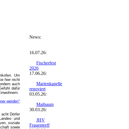
News:
16.07.26:
Fischerfest
2026
17.06.26:
enkofen. Um
ie hier nicht
Marienkapelle
sondern auch
Gefühl dafür
renoviert
Einwohnern.
03.05.26:
öner werden"
Maibaum
30.03.26:
 acht Dörfer
 Landes- und
JHV
ven, soziale
Frauentreff
schaft sowie