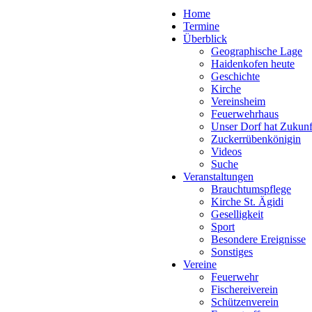
Home
Termine
Überblick
Geographische Lage
Haidenkofen heute
Geschichte
Kirche
Vereinsheim
Feuerwehrhaus
Unser Dorf hat Zukunf
Zuckerrübenkönigin
Videos
Suche
Veranstaltungen
Brauchtumspflege
Kirche St. Ägidi
Geselligkeit
Sport
Besondere Ereignisse
Sonstiges
Vereine
Feuerwehr
Fischereiverein
Schützenverein