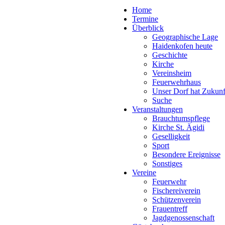
Home
Termine
Überblick
Geographische Lage
Haidenkofen heute
Geschichte
Kirche
Vereinsheim
Feuerwehrhaus
Unser Dorf hat Zukunf
Suche
Veranstaltungen
Brauchtumspflege
Kirche St. Ägidi
Geselligkeit
Sport
Besondere Ereignisse
Sonstiges
Vereine
Feuerwehr
Fischereiverein
Schützenverein
Frauentreff
Jagdgenossenschaft