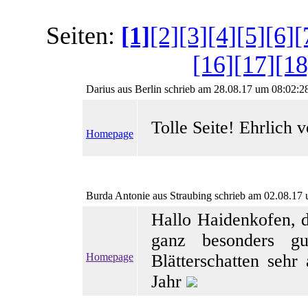
Seiten:
[1]
[2]
[3]
[4]
[5]
[6]
[
[16]
[17]
[18
Darius
aus Berlin schrieb am 28.08.17 um 08:02:2
Tolle Seite! Ehrlich 
Homepage
Burda Antonie
aus Straubing schrieb am 02.08.17
Hallo Haidenkofen, d
ganz besonders g
Homepage
Blätterschatten seh
Jahr