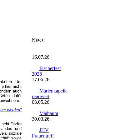
News:
16.07.26:
Fischerfest
2026
17.06.26:
enkofen. Um
ie hier nicht
Marienkapelle
sondern auch
Gefühl dafür
renoviert
Einwohnern.
03.05.26:
öner werden"
Maibaum
30.03.26:
 acht Dörfer
 Landes- und
JHV
ven, soziale
Frauentreff
schaft sowie