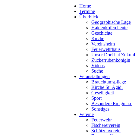
Home
Termine
Überblick
Geographische Lage
Haidenkofen heute
Geschichte
Kirche
Vereinsheim
Feuerwehrhaus
Unser Dorf hat Zukunf
Zuckerrübenkönigin
Videos
Suche
Veranstaltungen
Brauchtumspflege
Kirche St. Ägidi
Geselligkeit
Sport
Besondere Ereignisse
Sonstiges
Vereine
Feuerwehr
Fischereiverein
Schützenverein