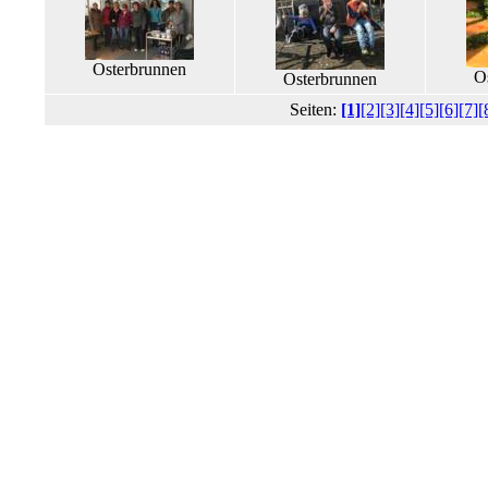
Osterbrunnen
O
Osterbrunnen
Seiten:
[1]
[2]
[3]
[4]
[5]
[6]
[7]
[