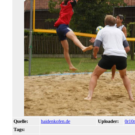
Quelle:
haidenkofen.de
Uploader:
0r10
Tags: