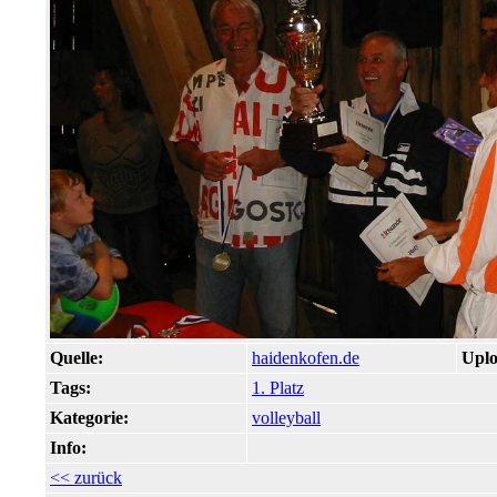
Quelle:
haidenkofen.de
Uplo
Tags:
1. Platz
Kategorie:
volleyball
Info:
<< zurück