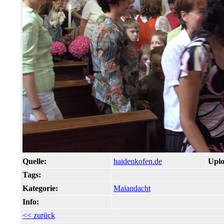
Quelle:
haidenkofen.de
Uplo
Tags:
Kategorie:
Maiandacht
Info:
<< zurück