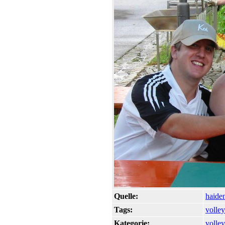
Quelle:
haide
Tags:
volley
Kategorie:
volley