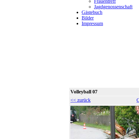
Frauentreff
Jagdgenossenschaft
Gästebuch
Bilder
Impressum
Volleyball 07
<< zurück
G