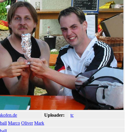
nkofen.de
Uploader:
tc
ball
Marco
Oliver
Mark
ball