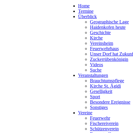
Home
Termine
Überblick
Geographische Lage
Haidenkofen heute
Geschichte
Kirche
Vereinsheim
Feuerwehrhaus
Unser Dorf hat Zukunf
Zuckerrübenkönigin
Videos
Suche
Veranstaltungen
Brauchtumspflege
Kirche St. Ägidi
Geselligkeit
Sport
Besondere Ereignisse
Sonstiges
Vereine
Feuerwehr
Fischereiverein
Schützenverein